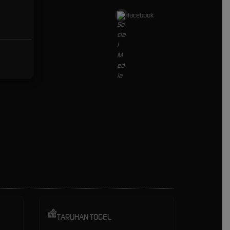
r Official
facebook
313027364
TARUHAN TOGEL