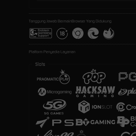
Tanggung Jawab Bermain
Browser Yang Didukung
Platform Penyedia Layanan
Slots