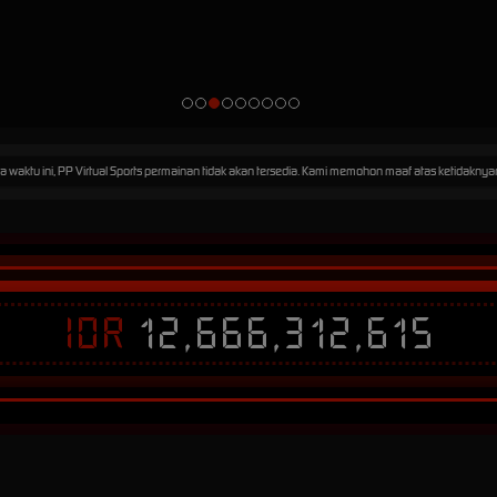
i, PP Virtual Sports permainan tidak akan tersedia. Kami memohon maaf atas ketidaknyamanan y
IDR
12,666,312,615