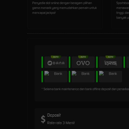
Penyedia slot online dengan beragam pilihan
Sportsboo
game menarik yang memudahkan pemain untuk
menawark
mencapai jackpot
tinggi, d
banyak u
* Selama bank maintenance dan bank offline deposit dan penarikan
Deposit
Rata-rata 3 Menit