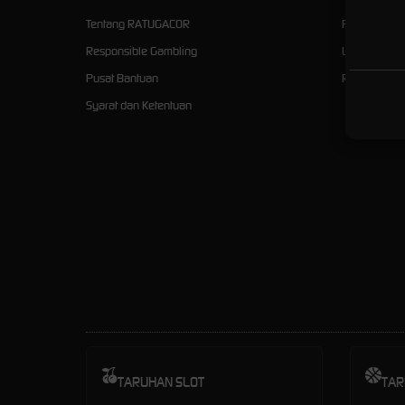
Tentang RATUGACOR
Promosi
Responsible Gambling
Loyalty
Pusat Bantuan
Referral
Syarat dan Ketentuan
TARUHAN SLOT
TAR