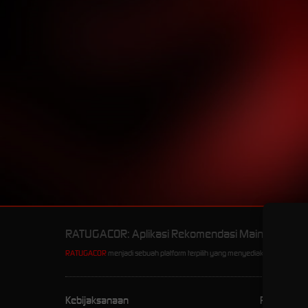
rac****7
IDR
640,000.00
Mahjong Ways
nesl****8
IDR
630,000.00
Gates of Olympus 1000
ruriw****a
IDR
624,600.00
Mahjong Ways
m****m
IDR
578,700.00
Wild Bounty Showdown
m****m
IDR
574,400.00
RATUGACOR: Aplikasi Rekomendasi Main Slot88 
Wild Bounty Showdown
RATUGACOR
menjadi sebuah platform terpilih yang menyediakan link downloa
Kebijaksanaan
Platform